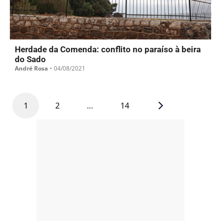
Herdade da Comenda: conflito no paraíso à beira
do Sado
André Rosa
•
04/08/2021
1
2
…
14
- PUB -