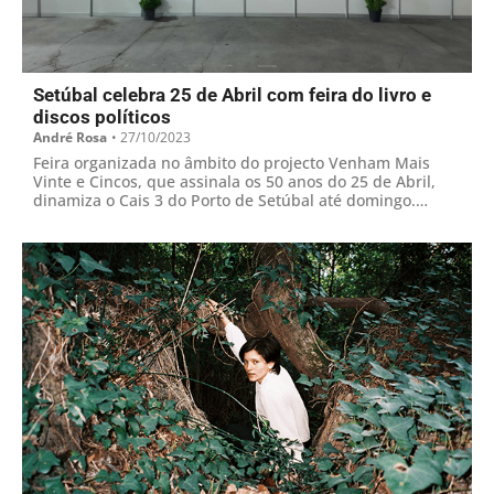
Setúbal celebra 25 de Abril com feira do livro e
discos políticos
André Rosa
•
27/10/2023
Feira organizada no âmbito do projecto Venham Mais
Vinte e Cincos, que assinala os 50 anos do 25 de Abril,
dinamiza o Cais 3 do Porto de Setúbal até domingo.
Palestras, lançamentos de livros, um espaço infantil e
autógrafos procuram atrair vários públicos