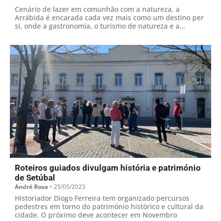
Cenário de lazer em comunhão com a natureza, a
Arrábida é encarada cada vez mais como um destino per
si, onde a gastronomia, o turismo de natureza e a
aventura são apostas fortes. A comunicação em rede é a
chave para o posicionamento internacional, defende o
director-geral do Hotel Casa Palmela
Roteiros guiados divulgam história e património
de Setúbal
André Rosa
•
25/05/2023
Historiador Diogo Ferreira tem organizado percursos
pedestres em torno do património histórico e cultural da
cidade. O próximo deve acontecer em Novembro