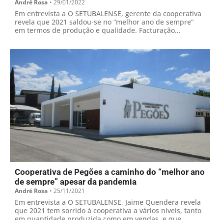
André Rosa
•
29/01/2022
Em entrevista a O SETUBALENSE, gerente da cooperativa
revela que 2021 saldou-se no “melhor ano de sempre”
em termos de produção e qualidade. Facturação
ultrapassou os 24 milhões, mas o saldo final ainda está
por apurar
Cooperativa de Pegões a caminho do “melhor ano
de sempre” apesar da pandemia
André Rosa
•
25/11/2021
Em entrevista a O SETUBALENSE, Jaime Quendera revela
que 2021 tem sorrido à cooperativa a vários níveis, tanto
em quantidade produzida como em vendas, e que