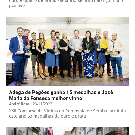
ouro e quatro de prata, saldando-se num balanço “muito
positivo”
Adega de Pegões ganha 15 medalhas e José
Maria da Fonseca melhor vinho
André Rosa
•
23/11/2022
XXII Concurso de Vinhos da Península de Setúbal atribuiu
este ano 53 medalhas de ouro e prata