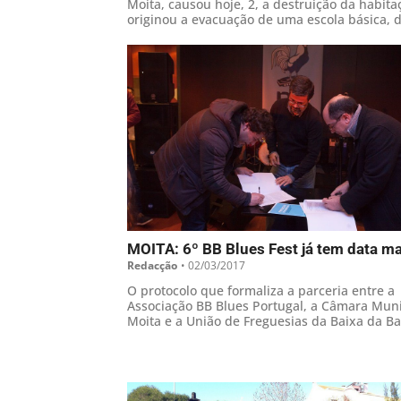
Moita, causou hoje, 2, a destruição da habita
originou a evacuação de uma escola básica, d
DIÁRIO DA REGIÃO o presidente da junta de f
local, referindo que não existiram vítimas.
MOITA: 6º BB Blues Fest já tem data m
Redacção
•
02/03/2017
O protocolo que formaliza a parceria entre a
Associação BB Blues Portugal, a Câmara Muni
Moita e a União de Freguesias da Baixa da B
Vale da Amoreira para a organização da 6ª e
BB Blues Fest foi assinado entre as partes