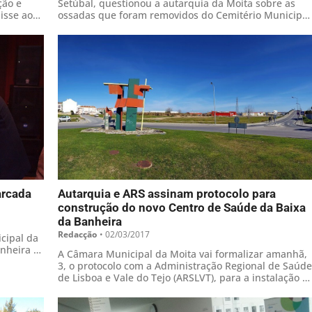
ção e
Setúbal, questionou a autarquia da Moita sobre as
isse ao
ossadas que foram removidos do Cemitério Municipal
reguesia
e que originou queixas das famílias afectadas, com a
autarquia a assumir o erro
arcada
Autarquia e ARS assinam protocolo para
construção do novo Centro de Saúde da Baixa
da Banheira
Redacção
•
02/03/2017
cipal da
anheira e
A Câmara Municipal da Moita vai formalizar amanhã,
dição do
3, o protocolo com a Administração Regional de Saúde
de Lisboa e Vale do Tejo (ARSLVT), para a instalação d
nova Unidade de Saúde da Baixa da Banheira