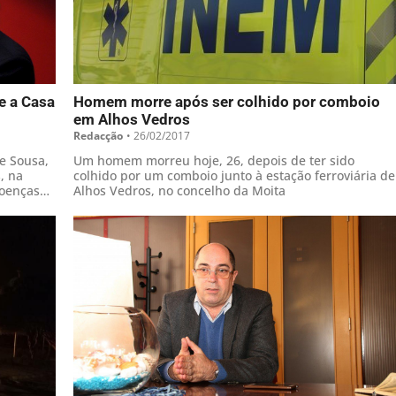
e a Casa
Homem morre após ser colhido por comboio
em Alhos Vedros
Redacção
•
26/02/2017
e Sousa,
Um homem morreu hoje, 26, depois de ter sido
, na
colhido por um comboio junto à estação ferroviária de
Doenças
Alhos Vedros, no concelho da Moita