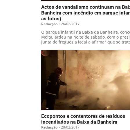
Actos de vandalismo continuam na Bai
Banheira com incêndio em parque infant
as fotos)
Redacção
•
26/02/2017
O parque infantil na Baixa da Banheira, conc
Moita, ardeu na noite de sábado, com o pres
junta de freguesia local a afirmar que se tra
“ataque preparado” com recurso a combustív
Ecopontos e contentores de resíduos
incendiados na Baixa da Banheira
Redacção
•
20/02/2017