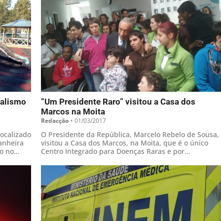
dalismo
“Um Presidente Raro” visitou a Casa dos
Marcos na Moita
Redacção
•
01/03/2017
ocalizado
O Presidente da República, Marcelo Rebelo de Sousa,
anheira
visitou a Casa dos Marcos, na Moita, que é o único
mo no
Centro Integrado para Doenças Raras e por
Diagnosticar do Mundo, da responsabilidade da
Associação Raríssimas, tendo distribuído
cumprimentos entre utentes e funcionários