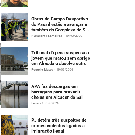
u
Obras do Campo Desportivo
do Passil estão a avançar e
também do Complexo de S.
Francisco
Humberto Lameiras
•
19/03/2026
Tribunal dá pena suspensa a
jovem que matou sem abrigo
em Almada e absolve outro
Rogério Matos
•
19/03/2026
APA faz descargas em
barragens para prevenir
cheias em Alcácer do Sal
Lusa
•
19/03/2026
PJ detém três suspeitos de
crimes violentos ligados a
imigração ilegal