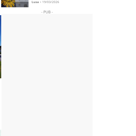
Lusa
•
19/03/2026
- PUB -
a