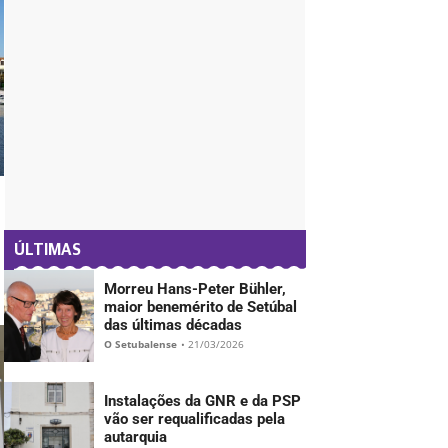
- PUB -
ÚLTIMAS
Morreu Hans-Peter Bühler,
maior benemérito de Setúbal
das últimas décadas
O Setubalense
•
21/03/2026
Instalações da GNR e da PSP
vão ser requalificadas pela
autarquia