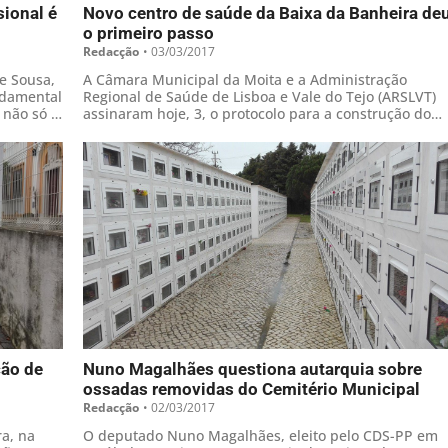
sional é
Novo centro de saúde da Baixa da Banheira de
o primeiro passo
Redacção
•
03/03/2017
e Sousa,
A Câmara Municipal da Moita e a Administração
undamental
Regional de Saúde de Lisboa e Vale do Tejo (ARSLVT)
 não só a
assinaram hoje, 3, o protocolo para a construção do
 na
novo centro de saúde da Baixa da Banheira, com o
a à Escola
secretário de estado a considerar a obra prioritária
ção de
Nuno Magalhães questiona autarquia sobre
ossadas removidas do Cemitério Municipal
Redacção
•
02/03/2017
a, na
O deputado Nuno Magalhães, eleito pelo CDS-PP em