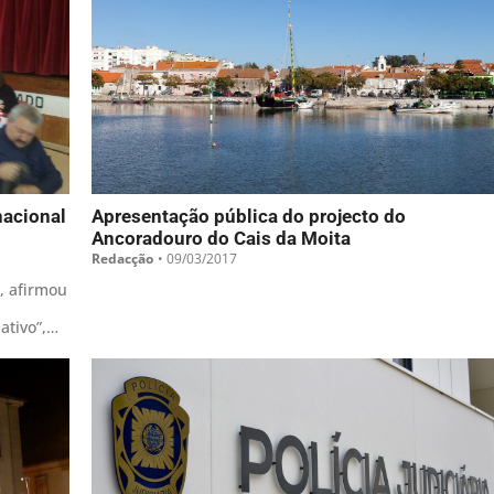
nacional
Apresentação pública do projecto do
Ancoradouro do Cais da Moita
Redacção
•
09/03/2017
, afirmou
ativo”,
 o