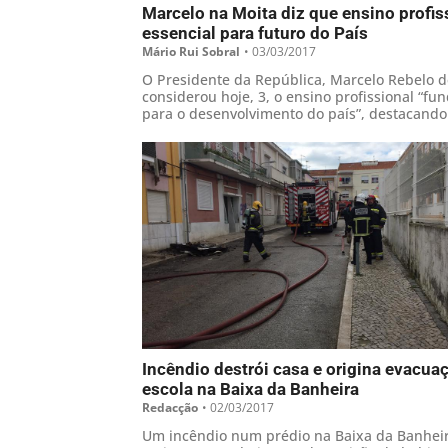
Marcelo na Moita diz que ensino profis
essencial para futuro do País
Mário Rui Sobral
•
03/03/2017
O Presidente da República, Marcelo Rebelo d
considerou hoje, 3, o ensino profissional “f
para o desenvolvimento do país”, destacando
componente pública, mas também a privada
valorização deste domínio, durante uma visit
Técnica Profissional da Moita
Incêndio destrói casa e origina evacua
escola na Baixa da Banheira
Redacção
•
02/03/2017
Um incêndio num prédio na Baixa da Banheir