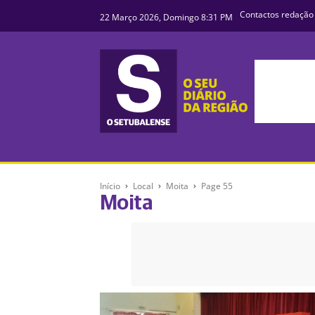
Contactos redação
22 Março 2026, Domingo 8:31 PM
Início
Local
Moita
Page 55
Moita