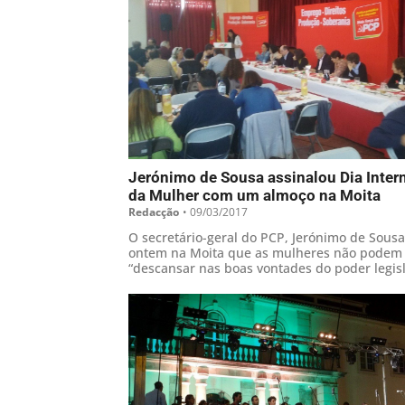
Jerónimo de Sousa assinalou Dia Inter
da Mulher com um almoço na Moita
Redacção
•
09/03/2017
O secretário-geral do PCP, Jerónimo de Sousa
ontem na Moita que as mulheres não podem
“descansar nas boas vontades do poder legisl
referindo que têm que lutar para alcançarem
“objectivo justo da igualdade”