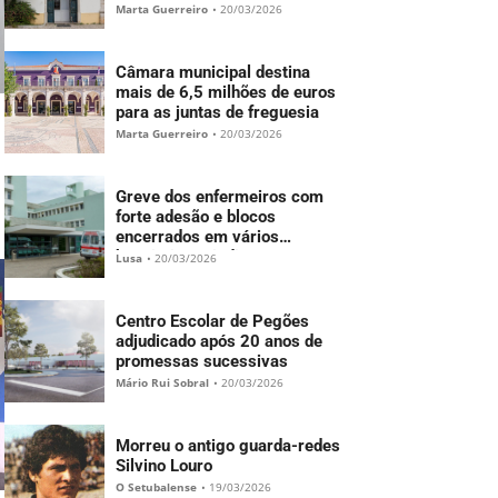
Marta Guerreiro
•
20/03/2026
Câmara municipal destina
mais de 6,5 milhões de euros
para as juntas de freguesia
Marta Guerreiro
•
20/03/2026
Greve dos enfermeiros com
forte adesão e blocos
encerrados em vários
hospitais – Sindicato
Lusa
•
20/03/2026
Centro Escolar de Pegões
adjudicado após 20 anos de
promessas sucessivas
Mário Rui Sobral
•
20/03/2026
Morreu o antigo guarda-redes
Silvino Louro
O Setubalense
•
19/03/2026