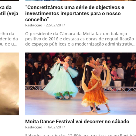
xa da
“Concretizámos uma série de objectivos e
il (veja
investimentos importantes para o nosso
concelho”
Redacção
•
22/02/2017
elho da
O presidente da Câmara da Moita faz um balanço
idente da
positivo de 2016 e destaca as obras de requalificação
tou de um
de espaços públicos e a modernização administrativa
el
dos serviços, como os investimentos mais importantes
do mandato
Moita Dance Festival vai decorrer no sábado
Redacção
•
16/02/2017
Sábado, a partir das 12:30h, vai realizar-se no Pavilhã