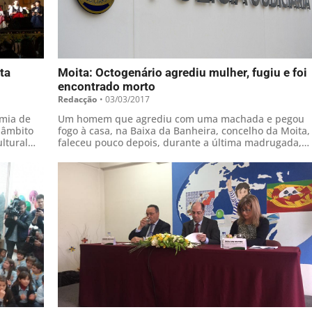
ta
Moita: Octogenário agrediu mulher, fugiu e foi
encontrado morto
Redacção
•
03/03/2017
emia de
Um homem que agrediu com uma machada e pegou
 âmbito
fogo à casa, na Baixa da Banheira, concelho da Moita,
ltural
faleceu pouco depois, durante a última madrugada,
a
disse o director da Polícia Judiciária de Setúbal.