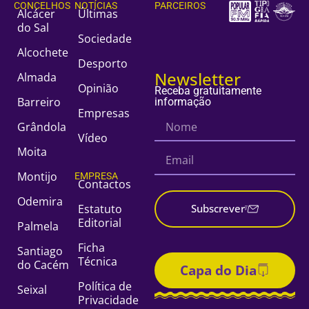
CONCELHOS
NOTÍCIAS
PARCEIROS
Alcácer
Últimas
do Sal
Sociedade
Alcochete
Desporto
Newsletter
Almada
Opinião
Receba gratuitamente
Barreiro
informação
Empresas
Grândola
Vídeo
Moita
Montijo
EMPRESA
Contactos
Odemira
Estatuto
Subscrever
Editorial
Palmela
Ficha
Santiago
Técnica
do Cacém
Capa do Dia
Política de
Seixal
Privacidade