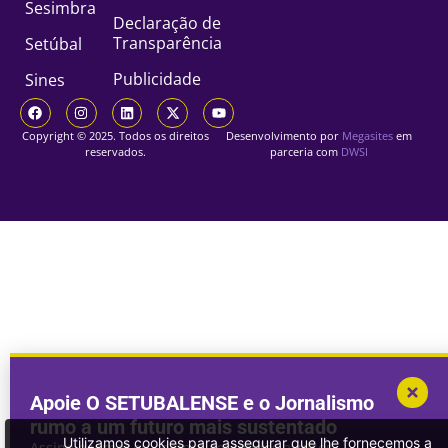
Sesimbra
Declaração de
Transparência
Setúbal
Publicidade
Sines
Copyright © 2025. Todos os direitos
Desenvolvimento por
Megasites
em
reservados.
parceria com
DWSI
Apoie O SETUBALENSE e o Jornalismo
rumo a um futuro mais sustentado
Utilizamos cookies para assegurar que lhe fornecemos a
Assine o jornal ou compre conteúdos avulsos.