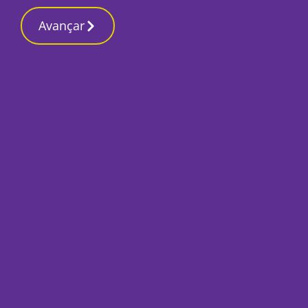
Contactos reda
5 Março 2026, Quinta-feira 12:36 AM
Avançar
Início
Últimas
PSP apanha quatr
Seixal
Por
Mário Rui Sobral
Dezembro 10, 2018