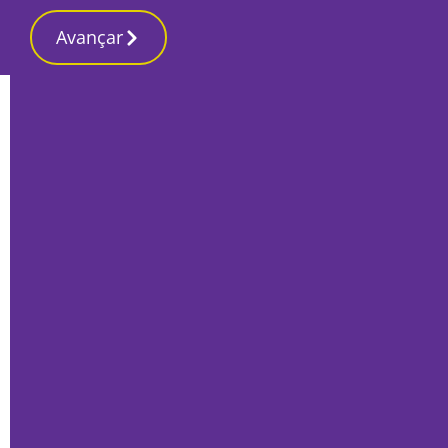
Avançar
Início
Últimas
Marques Mendes transmite confiança a
empresários da Península de Setúbal
Por
Francisco Alves Rito
Março 25, 2022
|||||||||