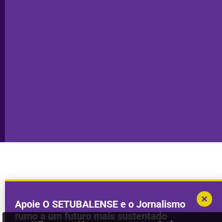
do Cacém
Capa do Dia
Política de
Seixal
Privacidade
Sesimbra
Declaração de
Transparência
Setúbal
Publicidade
Sines
Copyright © 2025. Todos os direitos
Desenvolvimento por
Megasites
em
reservados.
parceria com
DWSI
Apoie O SETUBALENSE e o Jornalismo
rumo a um futuro mais sustentado