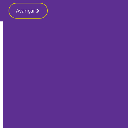
Avançar
Início
Últimas
Carlos Sargedas, Liliana Martins e Paulo
Manso nomeados para Figura do Ano
em Sesimbra
Por
Marta Guerreiro
Janeiro 31, 2024