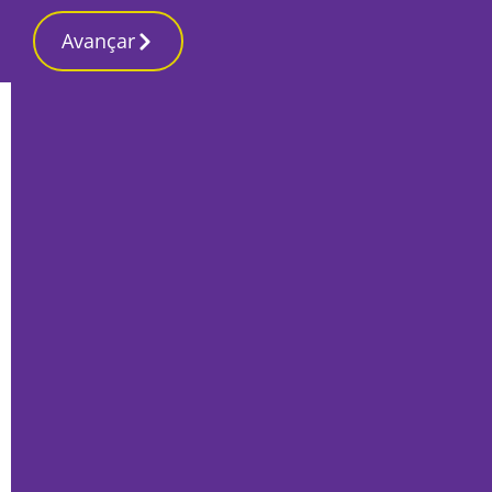
Avançar
Início
Local
Setúbal
Programa da União Europeia quer
triplicar financiamento nas áreas da
investigação e inovação
Por
Tiago Jesus
Julho 8, 2022