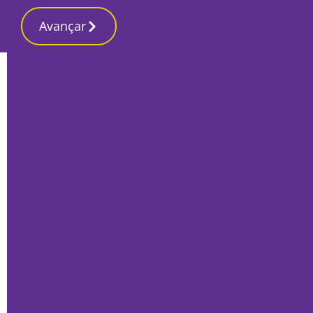
Avançar
Início
Local
Setúbal
Jornadas do Futuro colocam Arrábida
no centro de reflexão sobre
biodiversidade
Por
Redacção
Maio 31, 2026