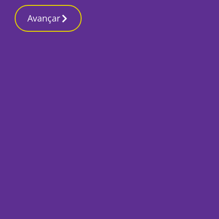
Contactos reda
19 Março 2026, Quinta-feira 3:46 PM
Avançar
Início
Local
Setúbal
Estrada que liga O
até fim do mês de A
Por
A Redação
Fevereiro 28, 2022