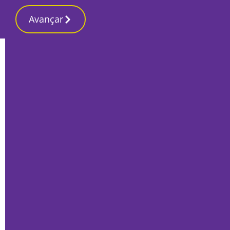
Avançar
Início
Local
Seixal
Seixal hoje de luto por António Pires de
Matos
Por
O Setubalense
Junho 5, 2023
Fotos de Daniel Maia