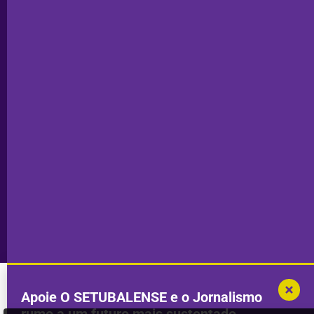
Estatuto
Subscrever
Editorial
Palmela
Ficha
Santiago
Técnica
do Cacém
Capa do Dia
Política de
Seixal
Privacidade
Sesimbra
Declaração de
Transparência
Setúbal
Publicidade
Sines
Copyright © 2025. Todos os direitos
Desenvolvimento por
Megasites
em
reservados.
parceria com
DWSI
Apoie O SETUBALENSE e o Jornalismo
rumo a um futuro mais sustentado