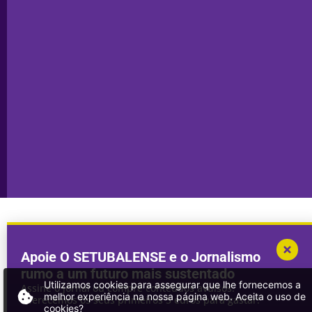
Capa do Dia
Política de
Seixal
Privacidade
Sesimbra
Declaração de
Transparência
Setúbal
Publicidade
Sines
Copyright © 2025. Todos os direitos
Desenvolvimento por
Megasites
em
reservados.
parceria com
DWSI
Apoie O SETUBALENSE e o Jornalismo
rumo a um futuro mais sustentado
Utilizamos cookies para assegurar que lhe fornecemos a
Assine o jornal ou compre conteúdos avulsos.
melhor experiência na nossa página web. Aceita o uso de
Oferecemos os seus primeiros 3 euros para gastar!
cookies?