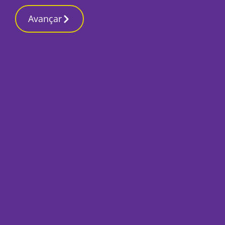
Contactos redação
3 Julho 2026, Sexta-feira 5:10 PM
Avançar
Início
Últimas
População de Alma
abastecimento de 
urgentes
Por
Lusa
Julho 3, 2026