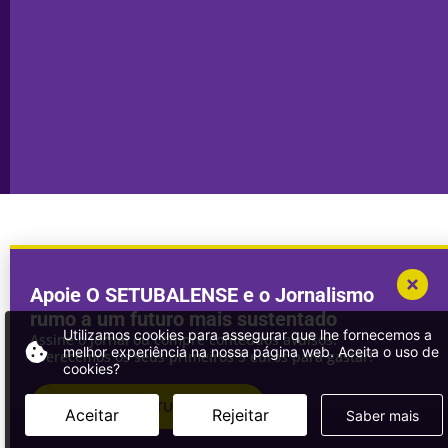
Transparência
Setúbal
Publicidade
Sines
Copyright © 2025. Todos os direitos
Desenvolvimento por
Megasites
em
reservados.
parceria com
DWSI
Apoie O SETUBALENSE e o Jornalismo
rumo a um futuro mais sustentado
Utilizamos cookies para assegurar que lhe fornecemos a
Assine o jornal ou compre conteúdos avulsos.
melhor experiência na nossa página web. Aceita o uso de
Oferecemos os seus primeiros 3 euros para gastar!
cookies?
ASSINAR
O SETUBALENSE
Aceitar
Rejeitar
Saber mais