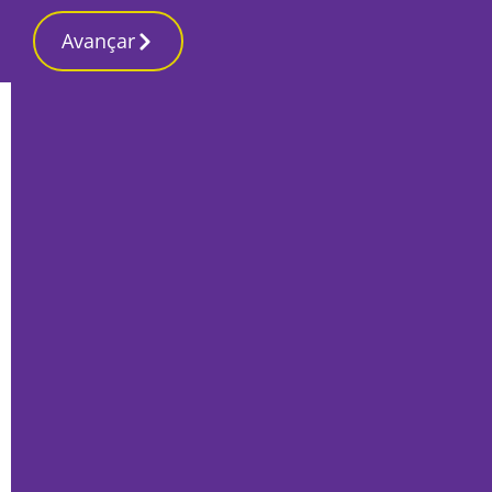
Avançar
Início
Últimas
Primeiro ferryboat eléctrico português
foi entregue hoje pela Navaltagus
Por
Francisco Alves Rito
Outubro 26, 2023
|||