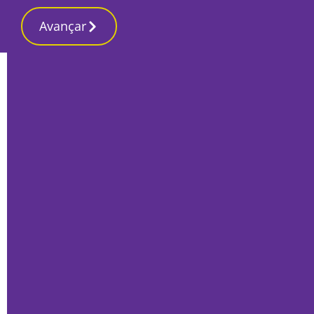
Avançar
Início
Últimas
Montijense dá a Portugal título de Miss
Summer World
Por
Mário Rui Sobral
Maio 18, 2019
||