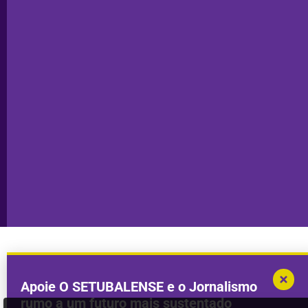
Ficha
Santiago
Técnica
do Cacém
Capa do Dia
Política de
Seixal
Privacidade
Sesimbra
Declaração de
Transparência
Setúbal
Publicidade
Sines
Copyright © 2025. Todos os direitos
Desenvolvimento por
Megasites
em
reservados.
parceria com
DWSI
Apoie O SETUBALENSE e o Jornalismo
rumo a um futuro mais sustentado