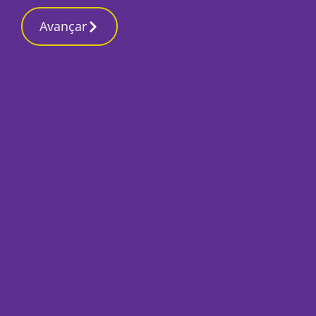
Contactos redaç
17 Março 2026, Terça-feira 6:04 AM
Avançar
Início
Últimas
Jovem detido em S
doses de droga
Por
Mário Rui Sobral
Julho 13, 2018