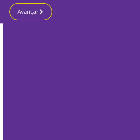
Avançar
Início
Últimas
Governo altera poderes dos municípios
sobre novo aeroporto
Por
Lusa
Setembro 28, 2022