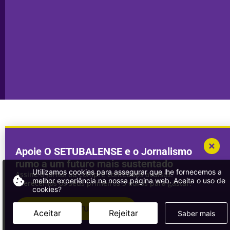
Transparência
Setúbal
Publicidade
Sines
Copyright © 2025. Todos os direitos
Desenvolvimento por
Megasites
em
reservados.
parceria com
DWSI
Apoie O SETUBALENSE e o Jornalismo
rumo a um futuro mais sustentado
Utilizamos cookies para assegurar que lhe fornecemos a
Assine o jornal ou compre conteúdos avulsos.
melhor experiência na nossa página web. Aceita o uso de
Oferecemos os seus primeiros 3 euros para gastar!
cookies?
ASSINAR
O SETUBALENSE
Aceitar
Rejeitar
Saber mais