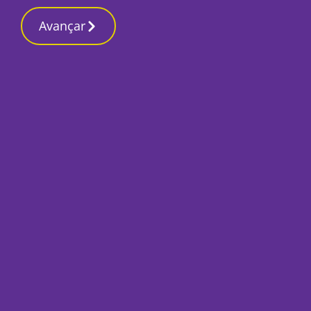
Contactos reda
19 Março 2026, Quinta-feira 9:43 AM
Avançar
Início
Sociedade
Região promove mo
actividades ao ar li
Por
Redacção
Setembro 21, 2020