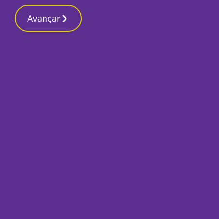
Contactos redaç
4 Março 2026, Quarta-feira 9:02 PM
Avançar
Início
Sociedade
Publireportagem: 
poluição das lente
Por
O Setubalense
Março 21, 2022