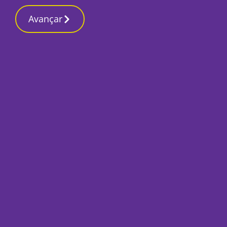
Contactos reda
21 Maio 2026, Quinta-feira 10:10 AM
Avançar
Início
Sociedade
GNR apreende drog
tráfico em Alcácer 
Por
Lusa
Maio 21, 2026