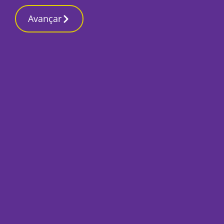
Contactos redação
1 Março 2026, Domingo 3:12 PM
Avançar
Início
Sociedade
Festival de Cinema
com mais quatro di
Por
Marta Guerreiro
Outubro 31, 2024