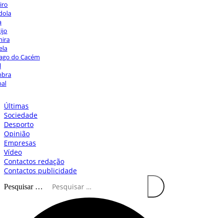
iro
dola
a
ijo
ira
ela
iago do Cacém
l
mbra
bal
Últimas
Sociedade
Desporto
Opinião
Empresas
Vídeo
Contactos redação
Contactos publicidade
Pesquisar …