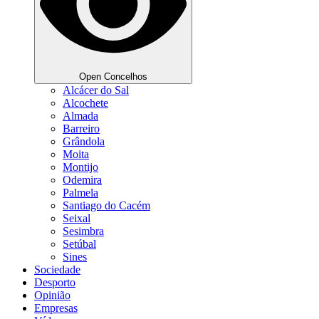
Open Concelhos
Alcácer do Sal
Alcochete
Almada
Barreiro
Grândola
Moita
Montijo
Odemira
Palmela
Santiago do Cacém
Seixal
Sesimbra
Setúbal
Sines
Sociedade
Desporto
Opinião
Empresas