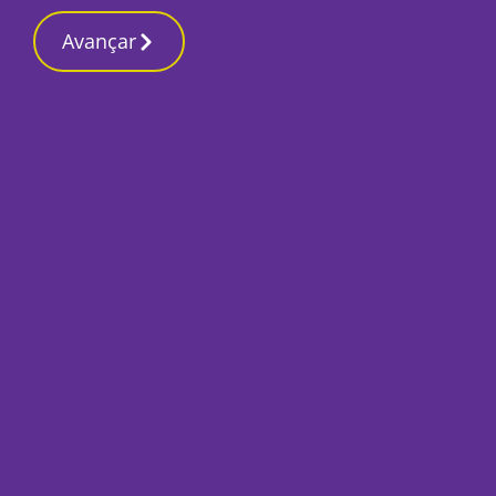
Contactos reda
18 Março 2026, Quarta-feira 3:33 AM
Avançar
Início
Sociedade
Crítica Cinematog
para Morrer”
Por
Gonçalo Assunção
Outubro 13, 2021