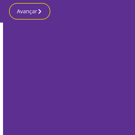
Avançar
Início
Local
Setúbal
Porto sadino celebra centenário com
crescimento de 8,4%
Por
Tiago Jesus
Julho 20, 2023