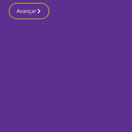
Contactos re
27 Fevereiro 2026, Sexta-feira 2:05 AM
Avançar
Início
Local
Setúbal
Há Festa no Parque
saber mais sobre o
Por
Marta Guerreiro
Junho 4, 2025