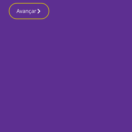
Contactos redaç
20 Março 2026, Sexta-feira 4:29 AM
Avançar
Início
Local
Setúbal
Cânticos das jane
Paços do Concelh
Por
Tiago Jesus
Janeiro 6, 2023