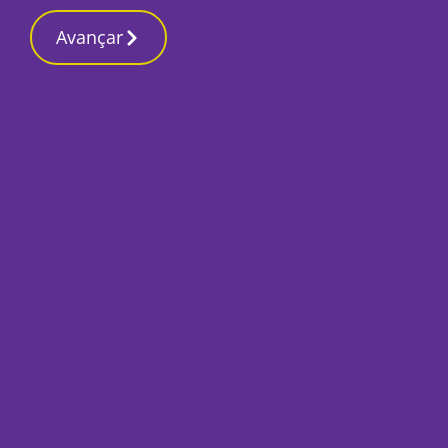
Contactos redaçã
8 Maio 2026, Sexta-feira 11:48 AM
Avançar
Início
Local
Setúbal
Aumento das tarif
resíduos motiva a 
públicas
Por
Marta Guerreiro
Maio 8, 2026