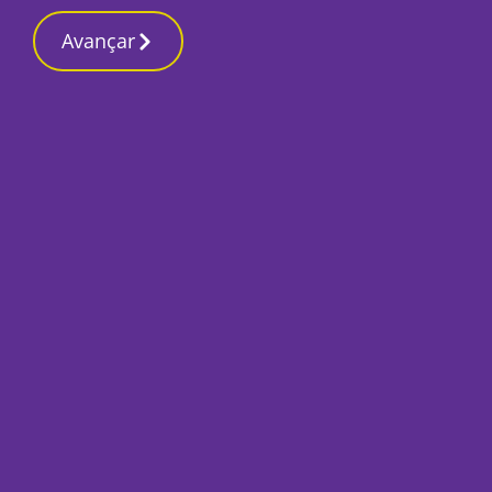
Avançar
Início
Últimas
Novo Palácio da Justiça já em
construção em Sampaio
Por
Humberto Lameiras
Julho 4, 2025