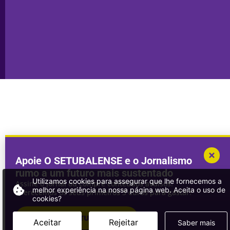
Publicidade
Sines
Copyright © 2025. Todos os direitos
Desenvolvimento por
Megasites
em
reservados.
parceria com
DWSI
Apoie O SETUBALENSE e o Jornalismo
rumo a um futuro mais sustentado
Utilizamos cookies para assegurar que lhe fornecemos a
Assine o jornal ou compre conteúdos avulsos.
melhor experiência na nossa página web. Aceita o uso de
Oferecemos os seus primeiros 3 euros para gastar!
cookies?
ASSINAR
O SETUBALENSE
Aceitar
Rejeitar
Saber mais