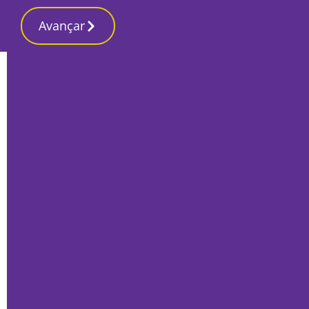
Avançar
Início
Últimas
Autarcas do PS Sesimbra
desvincularam-se da lista do partido por
divergência com concelhia
Por
Humberto Lameiras
Junho 30, 2026