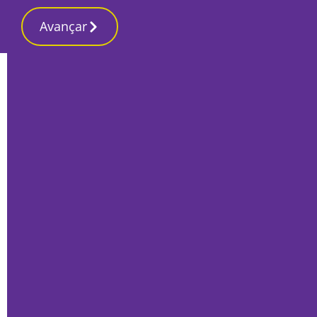
Avançar
Início
Local
Palmela
Um morto e quatro feridos em despiste
na Quinta do Anjo em Palmela
Por
Lusa
Agosto 18, 2025