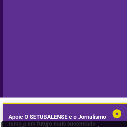
Palmela
Ficha
Santiago
Técnica
do Cacém
Capa do Dia
Política de
Seixal
Privacidade
Sesimbra
Declaração de
Transparência
Setúbal
Publicidade
Sines
Copyright © 2025. Todos os direitos
Desenvolvimento por
Megasites
em
reservados.
parceria com
DWSI
Apoie O SETUBALENSE e o Jornalismo
rumo a um futuro mais sustentado