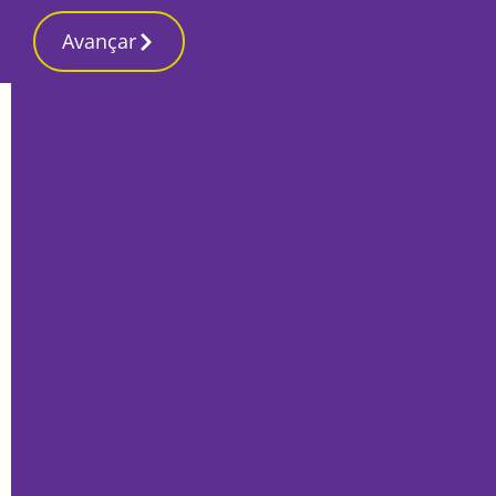
Avançar
Início
Últimas
José Paulo Rodrigues: “Estou aqui por
dever cívico, por amor à minha terra e
por acreditar profundamente que o
Barreiro pode ser muito mais”
Por
Marta Guerreiro
Maio 14, 2025