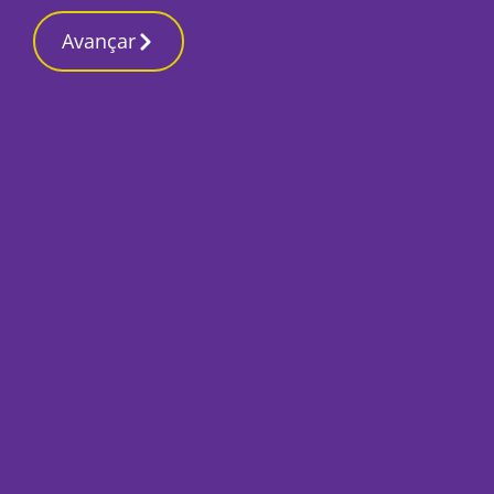
Contactos redaç
4 Março 2026, Quarta-feira 6:39 PM
Avançar
Início
Edição 1000
Edição 1000
As figuras que est
no distrito
Por
Tiago Jesus
Janeiro 27, 2023