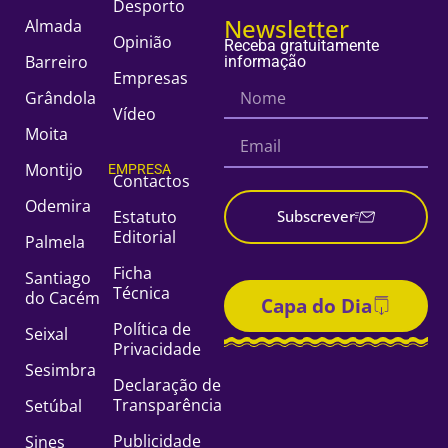
Desporto
Newsletter
Almada
Opinião
Receba gratuitamente
Barreiro
informação
Empresas
Grândola
Vídeo
Moita
Montijo
EMPRESA
Contactos
Odemira
Estatuto
Subscrever
Editorial
Palmela
Ficha
Santiago
Técnica
do Cacém
Capa do Dia
Política de
Seixal
Privacidade
Sesimbra
Declaração de
Transparência
Setúbal
Publicidade
Sines