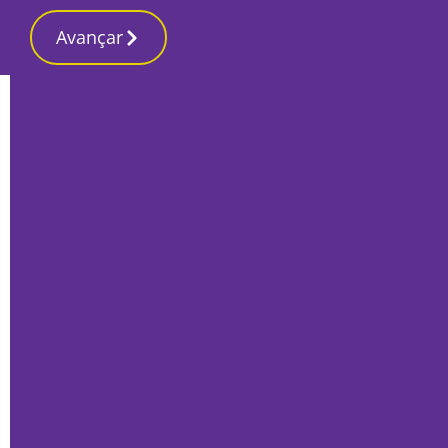
Avançar
Início
Últimas
PJ deteve dois suspeitos de tentativas
de homicídio no Montijo e no Seixal
Por
Lusa
Janeiro 25, 2023