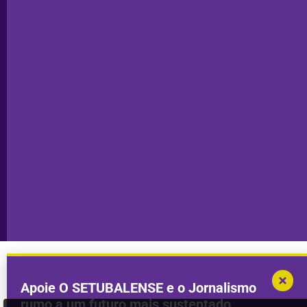
Editorial
Palmela
Ficha
Santiago
Técnica
do Cacém
Capa do Dia
Política de
Seixal
Privacidade
Sesimbra
Declaração de
Transparência
Setúbal
Publicidade
Sines
Copyright © 2025. Todos os direitos
Desenvolvimento por
Megasites
em
reservados.
parceria com
DWSI
Apoie O SETUBALENSE e o Jornalismo
rumo a um futuro mais sustentado