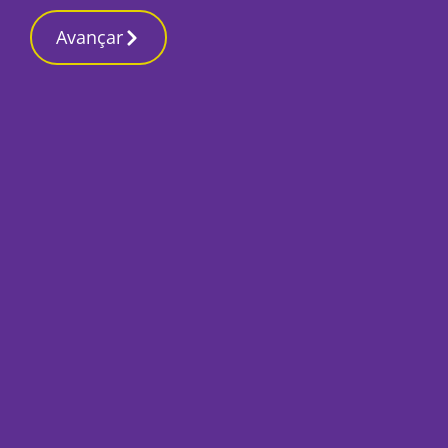
Contactos redaç
20 Março 2026, Sexta-feira 7:02 AM
Avançar
Início
Últimas
Montepio já respir
futuro
Por
Mário Rui Sobral
Dezembro 14, 2018