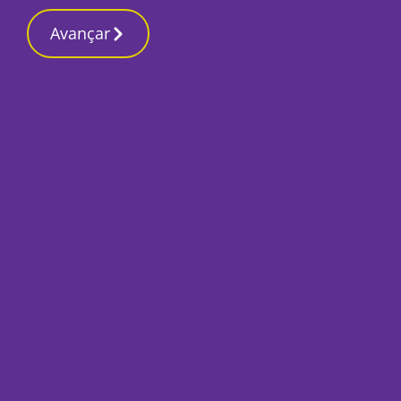
Contactos redaç
5 Março 2026, Quinta-feira 1:12 PM
Avançar
Início
Últimas
Meditar. Tocar o es
Por
Ana Martins Ventura
Abril 18, 2019