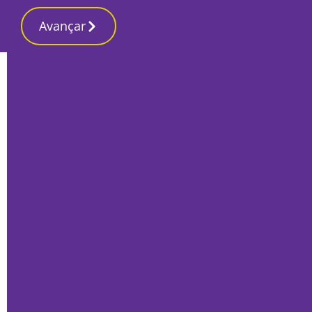
Avançar
Início
Últimas
Feira de Agosto arrancou com habitação
no centro das preocupações políticas
Por
Francisco Alves Rito
Agosto 25, 2023
|