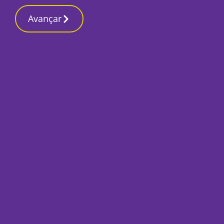
Contactos reda
12 Março 2026, Quinta-feira 1:28 PM
Avançar
Início
Últimas
Em silêncio e à for
Branca” levou Antó
do Sodré
Por
Humberto Lameiras
Novembro 29, 2023