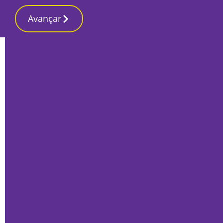
Avançar
Início
Últimas
Dezenas de enfermeiros do Hospital
Garcia de Orta pedem escusa de
responsabilidade
Por
Lusa
Março 8, 2022