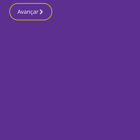
Contactos red
2 Março 2026, Segunda-feira 5:47 PM
Avançar
Início
Últimas
Cidade já está em
sete dias de tradi
Por
Mário Rui Sobral
Junho 21, 2024