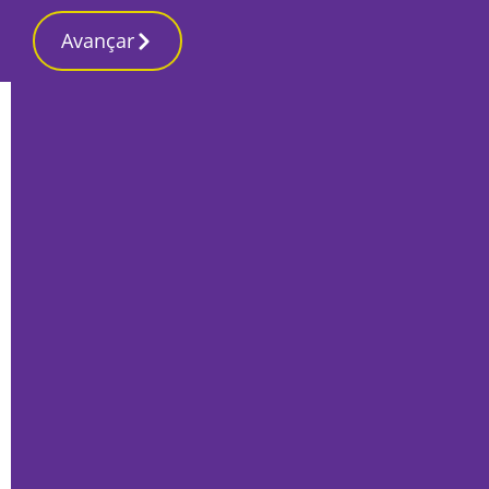
Avançar
Início
Local
Setúbal
Autoeuropa, Navigator e IP somam
30% do volume de negócios que caiu 1,1
mil milhões
Por
Mário Rui Sobral
Novembro 29, 2024