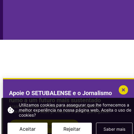
Copyright © 2025. Todos os direitos
Desenvolvimento por
Megasites
em
reservados.
parceria com
DWSI
Apoie O SETUBALENSE e o Jornalismo
rumo a um futuro mais sustentado
Utilizamos cookies para assegurar que lhe fornecemos a
Assine o jornal ou compre conteúdos avulsos.
melhor experiência na nossa página web. Aceita o uso de
Oferecemos os seus primeiros 3 euros para gastar!
cookies?
ASSINAR
O SETUBALENSE
Aceitar
Rejeitar
Saber mais