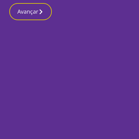
Contactos redaç
13 Março 2026, Sexta-feira 1:43 AM
Avançar
Início
Sociedade
Seixal: PSD quer 
para conter focos 
Por
Redacção
Maio 28, 2020