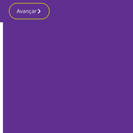
Avançar
Início
Sociedade
Publireportagem: KUBOO Self-Storage
ajuda a armazenar negócios nos seus
armazéns e foi premiada na Europa
Por
O Setubalense
Outubro 26, 2022