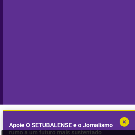
Editorial
Palmela
Ficha
Santiago
Técnica
do Cacém
Capa do Dia
Política de
Seixal
Privacidade
Sesimbra
Declaração de
Transparência
Setúbal
Publicidade
Sines
Copyright © 2025. Todos os direitos
Desenvolvimento por
Megasites
em
reservados.
parceria com
DWSI
Apoie O SETUBALENSE e o Jornalismo
rumo a um futuro mais sustentado