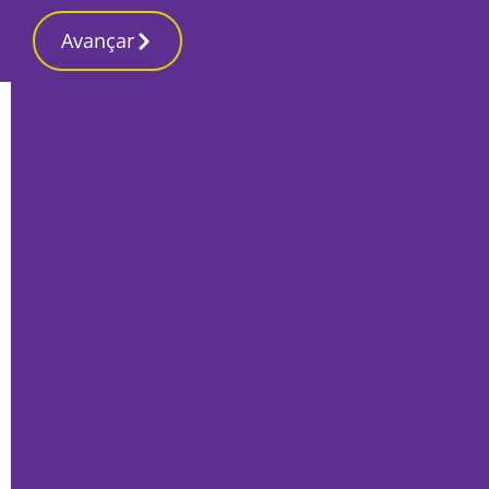
Avançar
Início
Sociedade
Politécnico volta a receber galardão
Bandeira Verde Eco-Escolas pelo 7.º ano
seguido
Por
Marta Guerreiro
Agosto 28, 2025