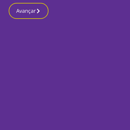
Contactos redaç
4 Março 2026, Quarta-feira 1:24 PM
Avançar
Início
Sociedade
Luís Vicente Trio l
este sábado
Por
António Ramos
Setembro 29, 2023