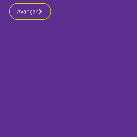
Contactos reda
10 Março 2026, Terça-feira 10:19 AM
Avançar
Início
Sociedade
Estudantes da Lima
Açores em visita d
Por
O Setubalense
Março 2, 2022