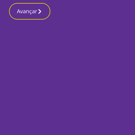
Contactos re
16 Março 2026, Segunda-feira 7:18 AM
Avançar
Início
Sociedade
D. José Ornelas vai
Outubro ao Santuá
Por
Redacção
Setembro 29, 2020