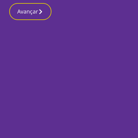
Contactos redaçã
6 Março 2026, Sexta-feira 7:22 PM
Avançar
Início
Sociedade
Cineasta sesimbre
festival Finisterra
Por
Inês Antunes Malta
Fevereiro 10, 2022