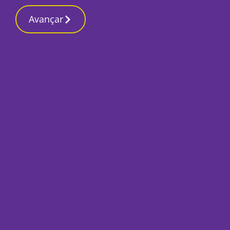
Contactos reda
11 Março 2026, Quarta-feira 5:11 PM
Avançar
Início
Sociedade
Bocage: uma histó
primor
Por
Silas Corrêa Leite
Março 28, 2022