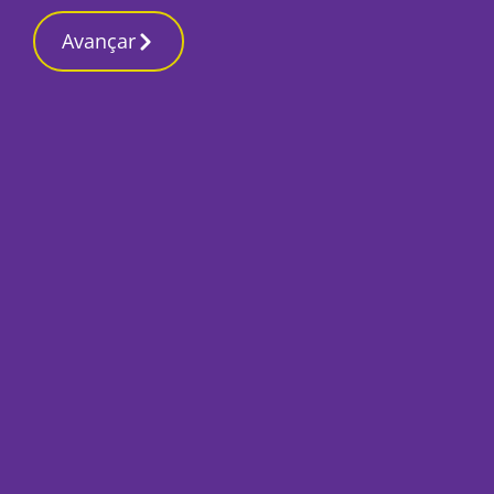
Contactos reda
18 Março 2026, Quarta-feira 8:34 AM
Avançar
Início
Opinião
Das políticas públi
Bruno Alexandre Miranda Coimbra
1 Abril 2022, Sexta-feira