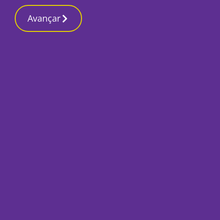
Avançar
Início
Opinião
Pegadas na História Lusitana que o
Tempo não levou – “Pérola de Cobiçar –
Situada à beira Mar” – Da Ilustre Coroa
ao Revolucionário Cravo
Isalita Pereira
11 Junho 2025, Quarta-feira